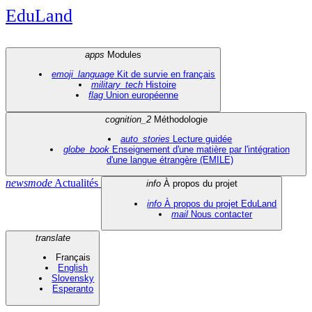
EduLand
apps
Modules
emoji_language
Kit de survie en français
military_tech
Histoire
flag
Union européenne
cognition_2
Méthodologie
auto_stories
Lecture guidée
globe_book
Enseignement d'une matière par l'intégration
d'une langue étrangère (EMILE)
newsmode
Actualités
info
À propos du projet
info
À propos du projet EduLand
mail
Nous contacter
translate
Français
English
Slovensky
Esperanto