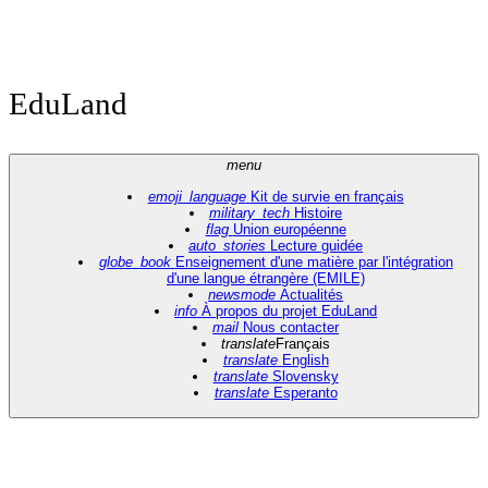
EduLand
menu
emoji_language
Kit de survie en français
military_tech
Histoire
flag
Union européenne
auto_stories
Lecture guidée
globe_book
Enseignement d'une matière par l'intégration
d'une langue étrangère (EMILE)
newsmode
Actualités
info
À propos du projet EduLand
mail
Nous contacter
translate
Français
translate
English
translate
Slovensky
translate
Esperanto