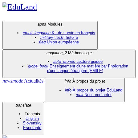
EduLand
apps
Modules
emoji_language
Kit de survie en français
military_tech
Histoire
flag
Union européenne
cognition_2
Méthodologie
auto_stories
Lecture guidée
globe_book
Enseignement d'une matière par l'intégration
d'une langue étrangère (EMILE)
newsmode
Actualités
info
À propos du projet
info
À propos du projet EduLand
mail
Nous contacter
translate
Français
English
Slovensky
Esperanto