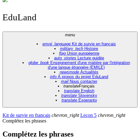
EduLand
menu
emoji_language
Kit de survie en français
military_tech
Histoire
flag
Union européenne
auto_stories
Lecture guidée
globe_book
Enseignement d'une matière par l'intégration
d'une langue étrangère (EMILE)
newsmode
Actualités
info
À propos du projet EduLand
mail
Nous contacter
translate
Français
translate
English
translate
Slovensky
translate
Esperanto
Kit de survie en français
chevron_right
Leçon 5
chevron_right
Complétez les phrases
Complétez les phrases