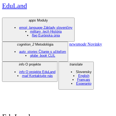
EduLand
apps
Moduly
emoji_language
Základy slovenčiny
military_tech
História
flag
Európska únia
newsmode
Novinky
cognition_2
Metodológia
auto_stories
Čítanie s učiteľom
globe_book
CLIL
info
O projekte
translate
info
O projekte EduLand
Slovensky
mail
Kontaktujte nás
English
Français
Esperanto