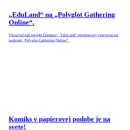
„EduLand“ na „Polyglot Gathering
Online“.
Včera bol náš projekt Erasmus+ „EduLand“ predstavený verejnosti na
podujatí „Polyglot Gathering Online“.
Komiks v papierovej podobe je na
svete!