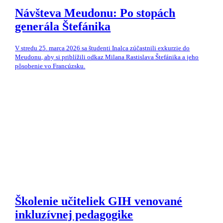
Návšteva Meudonu: Po stopách
generála Štefánika
V stredu 25. marca 2026 sa študenti Inalca zúčastnili exkurzie do
Meudonu, aby si priblížili odkaz Milana Rastislava Štefánika a jeho
pôsobenie vo Francúzsku.
Školenie učiteliek GIH venované
inkluzívnej pedagogike