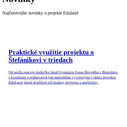
Najčerstvejšie novinky o projekte Eduland
Praktické využitie projektu o
Štefánikovi v triedach
Od apríla pracuje niekoľko tried Gymnázia Ivana Horvátha v Bratislave
s komiksmi a pedagogickými materiálmi vyvinutými v rámci projektu
EduLand, ktoré dopĺňajú ich hodiny dejepisu a angličtiny.