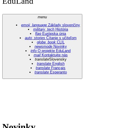
EduLand
menu
emoji_language
Základy slovenčiny
military_tech
História
flag
Európska únia
auto_stories
Čítanie s učiteľom
globe_book
CLIL
newsmode
Novinky
info
O projekte EduLand
mail
Kontaktujte nás
translate
Slovensky
translate
English
translate
Français
translate
Esperanto
Novinky