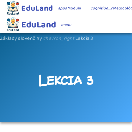
EduLand
apps
Moduly
cognition_2
Metodológ
EduLand
menu
Základy slovenčiny
chevron_right
Lekcia 3
Lekcia 3