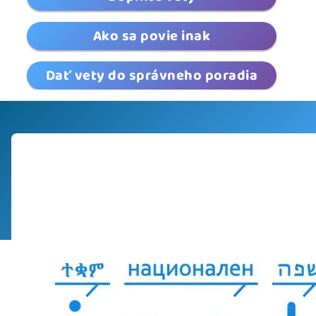
Ako sa povie inak
Dať vety do správneho poradia