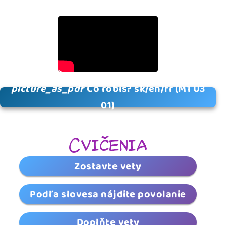
picture_as_pdf
Čo robíš? sk/en/fr (M1 U3
01)
Cvičenia
Zostavte vety
Podľa slovesa nájdite povolanie
Doplňte vety